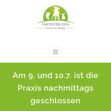
Zum
Inhalt
springen
Ihre Tierärztin im
Herzen von Köln
Am 9. und 10.7. ist die
Brück
Praxis nachmittags
geschlossen