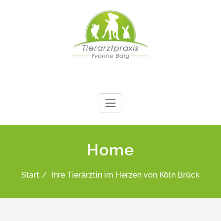
Zum
Inhalt
springen
Ihre Tierärztin im
Herzen von Köln
Home
Brück
Start
Ihre Tierärztin im Herzen von Köln Brück